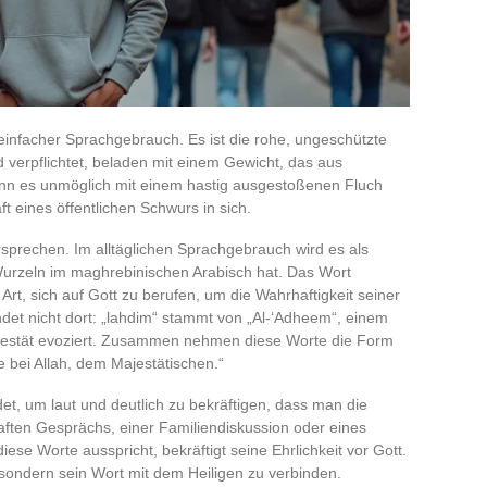
n einfacher Sprachgebrauch. Es ist die rohe, ungeschützte
 verpflichtet, beladen mit einem Gewicht, das aus
n es unmöglich mit einem hastig ausgestoßenen Fluch
ft eines öffentlichen Schwurs in sich.
Versprechen. Im alltäglichen Sprachgebrauch wird es als
 Wurzeln im maghrebinischen Arabisch hat. Das Wort
e Art, sich auf Gott zu berufen, um die Wahrhaftigkeit seiner
det nicht dort: „lahdim“ stammt von „Al-‘Adheem“, einem
jestät evoziert. Zusammen nehmen diese Worte die Form
e bei Allah, dem Majestätischen.“
det, um laut und deutlich zu bekräftigen, dass man die
aften Gesprächs, einer Familiendiskussion oder eines
ese Worte ausspricht, bekräftigt seine Ehrlichkeit vor Gott.
sondern sein Wort mit dem Heiligen zu verbinden.