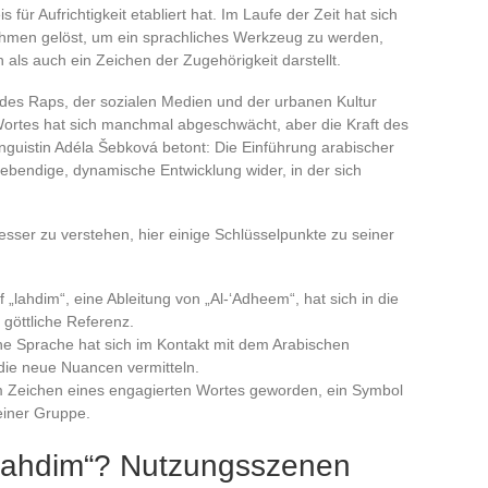
 für Aufrichtigkeit etabliert hat. Im Laufe der Zeit hat sich
Rahmen gelöst, um ein sprachliches Werkzeug zu werden,
als auch ein Zeichen der Zugehörigkeit darstellt.
g des Raps, der sozialen Medien und der urbanen Kultur
 Wortes hat sich manchmal abgeschwächt, aber die Kraft des
nguistin Adéla Šebková betont: Die Einführung arabischer
lebendige, dynamische Entwicklung wider, in der sich
esser zu verstehen, hier einige Schlüsselpunkte zu seiner
ff „lahdim“, eine Ableitung von „Al-‘Adheem“, hat sich in die
e göttliche Referenz.
che Sprache hat sich im Kontakt mit dem Arabischen
die neue Nuancen vermitteln.
zum Zeichen eines engagierten Wortes geworden, ein Symbol
 einer Gruppe.
 lahdim“? Nutzungsszenen