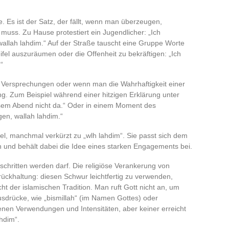
ie. Es ist der Satz, der fällt, wenn man überzeugen,
 muss. Zu Hause protestiert ein Jugendlicher: „Ich
wallah lahdim.“ Auf der Straße tauscht eine Gruppe Worte
ifel auszuräumen oder die Offenheit zu bekräftigen: „Ich
“
, Versprechungen oder wenn man die Wahrhaftigkeit einer
. Zum Beispiel während einer hitzigen Erklärung unter
esem Abend nicht da.“ Oder in einem Moment des
en, wallah lahdim.“
mel, manchmal verkürzt zu „wlh lahdim“. Sie passt sich dem
und behält dabei die Idee eines starken Engagements bei.
rschritten werden darf. Die religiöse Verankerung von
rückhaltung: diesen Schwur leichtfertig zu verwenden,
t der islamischen Tradition. Man ruft Gott nicht an, um
usdrücke, wie „bismillah“ (im Namen Gottes) oder
igenen Verwendungen und Intensitäten, aber keiner erreicht
hdim“.