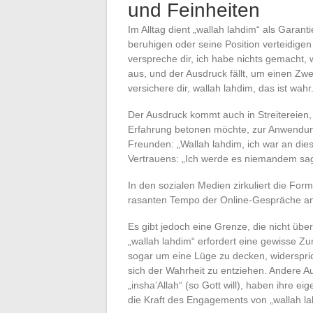
und Feinheiten
Im Alltag dient „wallah lahdim“ als Garant
beruhigen oder seine Position verteidigen
verspreche dir, ich habe nichts gemacht, 
aus, und der Ausdruck fällt, um einen Zwe
versichere dir, wallah lahdim, das ist wahr.
Der Ausdruck kommt auch in Streitereien
Erfahrung betonen möchte, zur Anwendung
Freunden: „Wallah lahdim, ich war an di
Vertrauens: „Ich werde es niemandem sag
In den sozialen Medien zirkuliert die For
rasanten Tempo der Online-Gespräche an 
Es gibt jedoch eine Grenze, die nicht übe
„wallah lahdim“ erfordert eine gewisse Zu
sogar um eine Lüge zu decken, widersprich
sich der Wahrheit zu entziehen. Andere A
„insha’Allah“ (so Gott will), haben ihre e
die Kraft des Engagements von „wallah la