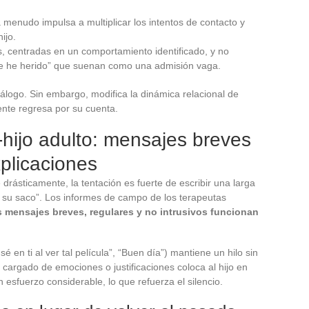
a menudo impulsa a multiplicar los intentos de contacto y
ijo.
s, centradas en un comportamiento identificado, y no
i te he herido” que suenan como una admisión vaga.
iálogo. Sin embargo, modifica la dinámica relacional de
mente regresa por su cuenta.
hijo adulto: mensajes breves
xplicaciones
rásticamente, la tentación es fuerte de escribir una larga
r su saco”. Los informes de campo de los terapeutas
s mensajes breves, regulares y no intrusivos funcionan
en ti al ver tal película”, “Buen día”) mantiene un hilo sin
 cargado de emociones o justificaciones coloca al hijo en
esfuerzo considerable, lo que refuerza el silencio.