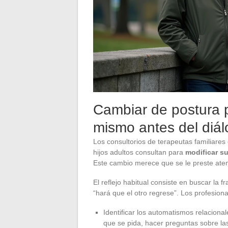
Cambiar de postura p
mismo antes del diá
Los consultorios de terapeutas familiare
hijos adultos consultan para
modificar su
Este cambio merece que se le preste aten
El reflejo habitual consiste en buscar la
“hará que el otro regrese”. Los profesional
Identificar los automatismos relaciona
que se pida, hacer preguntas sobre las