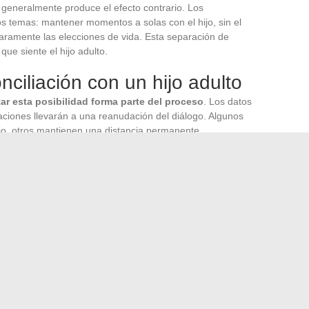
n generalmente produce el efecto contrario. Los
os temas: mantener momentos a solas con el hijo, sin el
aramente las elecciones de vida. Esta separación de
ue siente el hijo adulto.
onciliación con un hijo adulto
ar esta posibilidad forma parte del proceso
. Los datos
aciones llevarán a una reanudación del diálogo. Algunos
io, otros mantienen una distancia permanente.
propio estado emocional y la calidad de la señal que
 postura, que envía mensajes respetuosos del espacio de
 vida ofrece las mejores condiciones posibles para un
arlo.
entra” como se encuentra un objeto perdido. Se
ir de una relación que ha cambiado de naturaleza y que
nsformación.