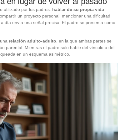
a en lugar de volver al pasado
o utilizado por los padres:
hablar de su propia vida
Compartir un proyecto personal, mencionar una dificultad
a a día envía una señal precisa. El padre se presenta como
a una
relación adulto-adulto
, en la que ambas partes se
 parental. Mientras el padre solo hable del vínculo o del
oqueada en un esquema asimétrico.