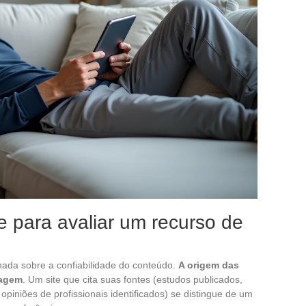
de para avaliar um recurso de
ada sobre a confiabilidade do conteúdo.
A origem das
iagem
. Um site que cita suas fontes (estudos publicados,
iniões de profissionais identificados) se distingue de um