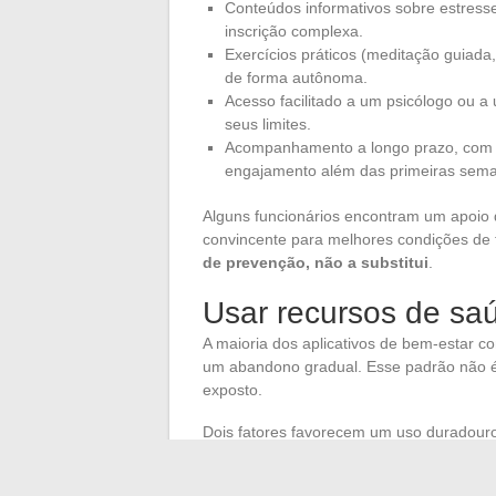
Conteúdos informativos sobre estresse
inscrição complexa.
Exercícios práticos (meditação guiada, 
de forma autônoma.
Acesso facilitado a um psicólogo ou a 
seus limites.
Acompanhamento a longo prazo, com l
engajamento além das primeiras sem
Alguns funcionários encontram um apoio 
convincente para melhores condições de 
de prevenção, não a substitui
.
Usar recursos de saú
A maioria dos aplicativos de bem-estar 
um abandono gradual. Esse padrão não é e
exposto.
Dois fatores favorecem um uso duradouro
exercício de cinco minutos associado a 
de trinta minutos planejada “quando eu 