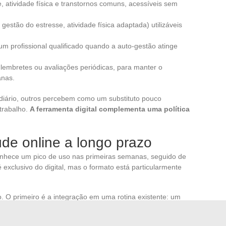
, atividade física e transtornos comuns, acessíveis sem
gestão do estresse, atividade física adaptada) utilizáveis
um profissional qualificado quando a auto-gestão atinge
embretes ou avaliações periódicas, para manter o
anas.
diário, outros percebem como um substituto pouco
trabalho.
A ferramenta digital complementa uma política
de online a longo prazo
conhece um pico de uso nas primeiras semanas, seguido de
xclusivo do digital, mas o formato está particularmente
. O primeiro é a integração em uma rotina existente: um
um momento fixo do dia se fixa melhor do que uma sessão
tiver tempo”. O segundo é a conexão com um