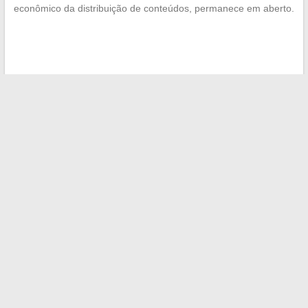
econômico da distribuição de conteúdos, permanece em aberto.
←
Os segredos da vida familiar de Alain Bauer: foco em seus
filhos e familiares
Descubra os princípios da cura natural: métodos e dicas