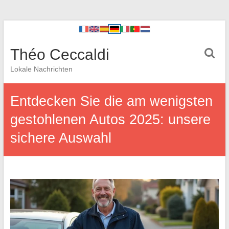
Théo Ceccaldi
Lokale Nachrichten
Entdecken Sie die am wenigsten
gestohlenen Autos 2025: unsere
sichere Auswahl