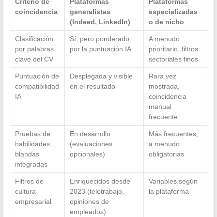
Criterio de
Plataformas
Plataformas
coincidencia
generalistas
especializadas
(Indeed, LinkedIn)
o de nicho
Clasificación
Sí, pero ponderado
A menudo
por palabras
por la puntuación IA
prioritario, filtros
clave del CV
sectoriales finos
Puntuación de
Desplegada y visible
Rara vez
compatibilidad
en el resultado
mostrada,
IA
coincidencia
manual
frecuente
Pruebas de
En desarrollo
Más frecuentes,
habilidades
(evaluaciones
a menudo
blandas
opcionales)
obligatorias
integradas
Filtros de
Enriquecidos desde
Variables según
cultura
2023 (teletrabajo,
la plataforma
empresarial
opiniones de
empleados)