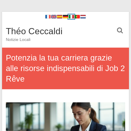
Théo Ceccaldi
Notizie Locali
Potenzia la tua carriera grazie
alle risorse indispensabili di Job 2
Rêve