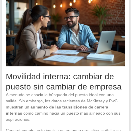
Movilidad interna: cambiar de
puesto sin cambiar de empresa
A menudo se asocia la búsqueda del puesto ideal con una
salida. Sin embargo, los datos recientes de McKinsey y PwC
muestran un
aumento de las transiciones de carrera
internas
como camino hacia un puesto más alineado con sus
aspiraciones.
Concretamente, esto implica un enfoque proactivo: señalar su