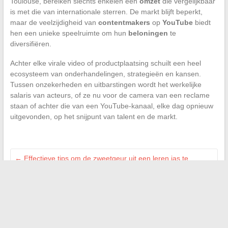
Toulouse, bereiken slechts enkelen een
omzet
die vergelijkbaar
is met die van internationale sterren. De markt blijft beperkt,
maar de veelzijdigheid van
contentmakers
op
YouTube
biedt
hen een unieke speelruimte om hun
beloningen
te
diversifiëren.
Achter elke virale video of productplaatsing schuilt een heel
ecosysteem van onderhandelingen, strategieën en kansen.
Tussen onzekerheden en uitbarstingen wordt het werkelijke
salaris van acteurs, of ze nu voor de camera van een reclame
staan of achter die van een YouTube-kanaal, elke dag opnieuw
uitgevonden, op het snijpunt van talent en de markt.
←
Effectieve tips om de zweetgeur uit een leren jas te
verwijderen
Powerade voor het hardlopen: voordelen, nadelen en
praktische tips
→