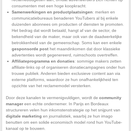
consumenten met een hoge koopkracht.
Samenwerkingen en productplaatsingen
: merken en
communicatiebureaus benaderen YouTubers al bij enkele
duizenden abonnees om producten of diensten te promoten.
Het bedrag dat wordt betaald, hangt af van de sector, de
bekendheid van de maker, maar ook van de daadwerkelijke
betrokkenheid van de gemeenschap. Soms kan een enkele
gesponsorde post
het maandinkomen dat door klassieke
advertenties wordt gegenereerd, ruimschoots overtreffen.
Affiliateprogramma en donaties
: sommige makers zetten
affiliate-links op of organiseren donatiecampagnes onder hun
trouwe publiek. Anderen bieden exclusieve content aan via
externe platforms, waardoor ze hun onafhankelijkheid ten
opzichte van het reclamemodel versterken.
Door deze kanalen te vermenigvuldigen, wordt de
community
manager
een echte ondernemer. In Parijs en Bordeaux
structureren velen hun inkomstenstrategie op het snijpunt van
digitale marketing
en journalistiek, waarbij ze hun imago
benutten om een solide economisch model rond hun YouTube-
kanaal op te bouwen.