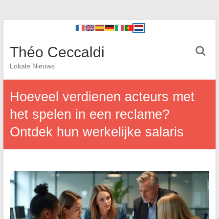
Théo Ceccaldi
Lokale Nieuws
Hoeveel verdienen acteurs met
het spelen in een reclame?
Ontdek hun werkelijke salaris