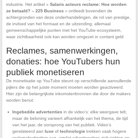
industrie. Het artikel «
Salaris acteurs reclame: Hoe worden
ze betaald? – 225 Business
» ontleedt bovendien de
achtergronden van deze onderhandelingen, de rol van prestige,
de invloed van het formaat en de uitzending, allemaal
gemeenschappelijke punten met het YouTube-ecosysteem,
waar zichtbaarheid ook kan worden omgezet in contant geld.
Reclames, samenwerkingen,
donaties: hoe YouTubers hun
publiek monetiseren
De monetisatie op YouTube steunt op verschillende aanvullende
pijlers die op het juiste moment moeten worden geactiveerd.
Hier zijn de belangrijkste inkomstenbronnen die door de makers
worden benut:
Ingebedde advertenties
in de video’s: elke weergave telt,
maar de beloning varieert afhankelijk van het thema, de tijd
van het jaar, de oorsprong van het publiek. Video’s
gerelateerd aan
luxe
of
technologie
trekken vaak hogere
reclamebudgetten aan, omdat adverteerders zich richten op