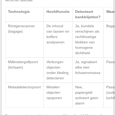
Technologie
Hoofdfunctie
Detecteert
Waar
bankbiljetten?
Röntgenscanner
De inhoud
Ja, bundels
Baga
(bagage)
van tassen en
verschijnen als
koffers
rechthoekige
analyseren
blokken van
homogene
dichtheid
Millimetergolfpoort
Verborgen
Ja, signaleert
Passa
(lichaam)
objecten
elke niet-
onder kleding
lichaamsmassa
detecteren
Metaaldetectorpoort
Metalen
Nee,
Passa
objecten
papiergeld
(oud
opsporen
activeert geen
lucht
alarm