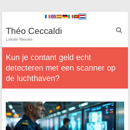
Théo Ceccaldi
Lokale Nieuws
Kun je contant geld echt
detecteren met een scanner op
de luchthaven?