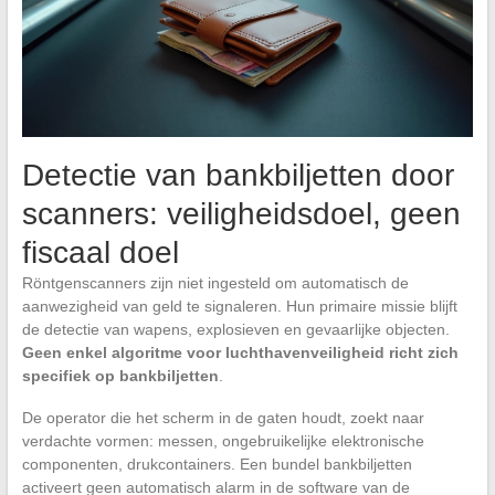
Detectie van bankbiljetten door
scanners: veiligheidsdoel, geen
fiscaal doel
Röntgenscanners zijn niet ingesteld om automatisch de
aanwezigheid van geld te signaleren. Hun primaire missie blijft
de detectie van wapens, explosieven en gevaarlijke objecten.
Geen enkel algoritme voor luchthavenveiligheid richt zich
specifiek op bankbiljetten
.
De operator die het scherm in de gaten houdt, zoekt naar
verdachte vormen: messen, ongebruikelijke elektronische
componenten, drukcontainers. Een bundel bankbiljetten
activeert geen automatisch alarm in de software van de