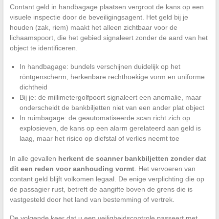
Contant geld in handbagage plaatsen vergroot de kans op een
visuele inspectie door de beveiligingsagent. Het geld bij je
houden (zak, riem) maakt het alleen zichtbaar voor de
lichaamspoort, die het gebied signaleert zonder de aard van het
object te identificeren.
In handbagage: bundels verschijnen duidelijk op het
röntgenscherm, herkenbare rechthoekige vorm en uniforme
dichtheid
Bij je: de millimetergolfpoort signaleert een anomalie, maar
onderscheidt de bankbiljetten niet van een ander plat object
In ruimbagage: de geautomatiseerde scan richt zich op
explosieven, de kans op een alarm gerelateerd aan geld is
laag, maar het risico op diefstal of verlies neemt toe
In alle gevallen
herkent de scanner bankbiljetten zonder dat
dit een reden voor aanhouding vormt
. Het vervoeren van
contant geld blijft volkomen legaal. De enige verplichting die op
de passagier rust, betreft de aangifte boven de grens die is
vastgesteld door het land van bestemming of vertrek.
De volgende keer dat u een veiligheidscontrole passeert met