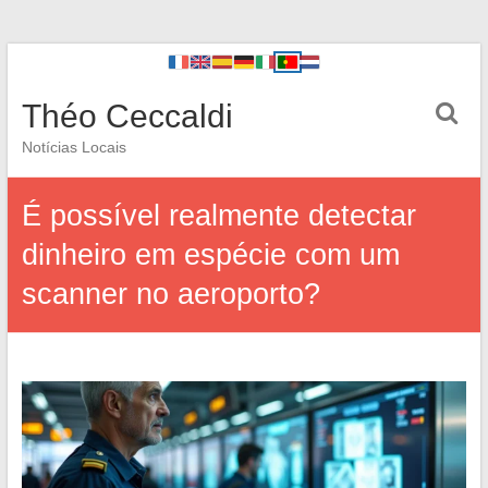
Théo Ceccaldi
Notícias Locais
É possível realmente detectar
dinheiro em espécie com um
scanner no aeroporto?