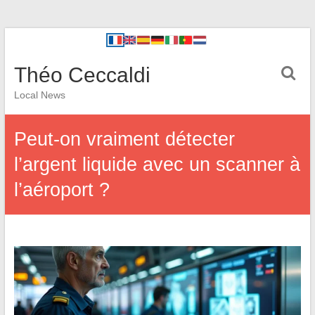
Théo Ceccaldi
Local News
Peut-on vraiment détecter
l’argent liquide avec un scanner à
l’aéroport ?