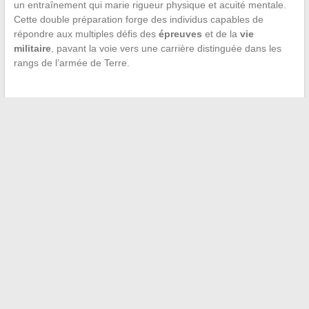
un entraînement qui marie rigueur physique et acuité mentale.
Cette double préparation forge des individus capables de
répondre aux multiples défis des
épreuves
et de la
vie
militaire
, pavant la voie vers une carrière distinguée dans les
rangs de l’armée de Terre.
←
Découvrez le Fascinant Voyage dans le Temps du Logo
Milan : Origines et Évolution de ce Symbole Iconique
Les différentes plateformes de soutien pour les créateurs de
contenu : zoom sur Ko-fi
→
Recherche