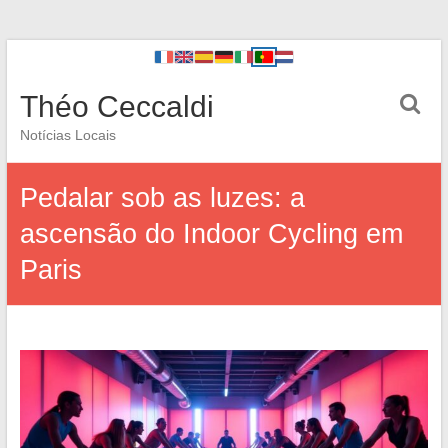
Théo Ceccaldi
Notícias Locais
Pedalar sob as luzes: a
ascensão do Indoor Cycling em
Paris