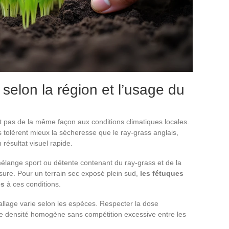
elon la région et l’usage du
t pas de la même façon aux conditions climatiques locales.
tolèrent mieux la sécheresse que le ray-grass anglais,
 résultat visuel rapide.
mélange sport ou détente contenant du ray-grass et de la
usure. Pour un terrain sec exposé plein sud,
les fétuques
és
à ces conditions.
lage varie selon les espèces. Respecter la dose
e densité homogène sans compétition excessive entre les