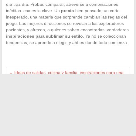
día tras día. Probar, comparar, atreverse a combinaciones
inéditas: esa es la clave. Un
precio
bien pensado, un corte
inesperado, una materia que sorprende cambian las reglas del
juego. Las mejores direcciones se revelan a los exploradores
pacientes, y ofrecen, a quienes saben encontrarlas, verdaderas
inspiraciones para sublimar su estilo
. Ya no se coleccionan
tendencias, se aprende a elegir, y ahí es donde todo comienza.
←
Ideas de salidas, cocina y familia: inspiraciones para una
vida cotidiana llena de vida
Descubre el arte de viajar en furgoneta camper para
aventuras inolvidables
→
Search