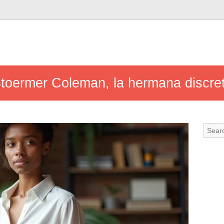
toermer Coleman, la hermana discr