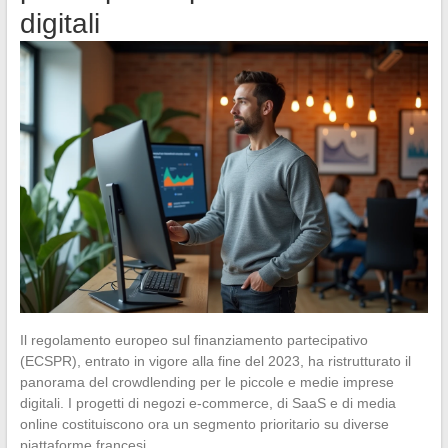
digitali
Il regolamento europeo sul finanziamento partecipativo
(ECSPR), entrato in vigore alla fine del 2023, ha ristrutturato il
panorama del crowdlending per le piccole e medie imprese
digitali. I progetti di negozi e-commerce, di SaaS e di media
online costituiscono ora un segmento prioritario su diverse
piattaforme francesi.