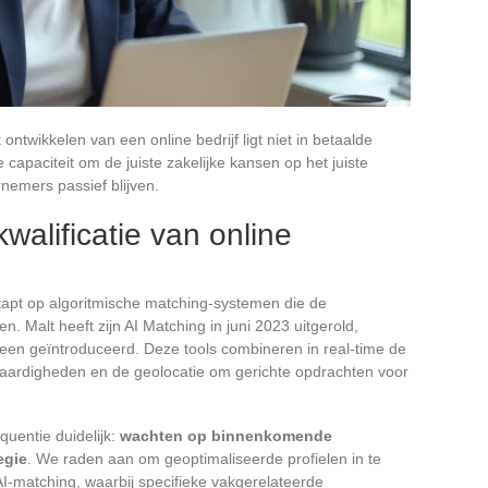
twikkelen van een online bedrijf ligt niet in betaalde
de capaciteit om de juiste zakelijke kansen op het juiste
nemers passief blijven.
kwalificatie van online
tapt op algoritmische matching-systemen die de
. Malt heeft zijn AI Matching in juni 2023 uitgerold,
een geïntroduceerd. Deze tools combineren in real-time de
vaardigheden en de geolocatie om gerichte opdrachten voor
quentie duidelijk:
wachten op binnenkomende
egie
. We raden aan om geoptimaliseerde profielen in te
AI-matching, waarbij specifieke vakgerelateerde