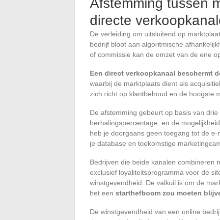
Afstemming tussen m
directe verkoopkana
De verleiding om uitsluitend op marktpla
bedrijf bloot aan algoritmische afhankeli
of commissie kan de omzet van de ene o
Een direct verkoopkanaal beschermt de
waarbij de marktplaats dient als acquisitie
zich richt op klantbehoud en de hoogste 
De afstemming gebeurt op basis van drie cr
herhalingspercentage, en de mogelijkhe
heb je doorgaans geen toegang tot de e-ma
je database en toekomstige marketingca
Bedrijven die beide kanalen combineren me
exclusief loyaliteitsprogramma voor de si
winstgevendheid. De valkuil is om de mar
het een
starthefboom zou moeten blijve
De winstgevendheid van een online bedri