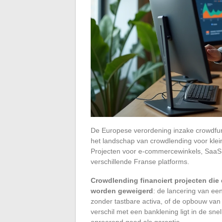
De Europese verordening inzake crowdfund
het landschap van crowdlending voor klein
Projecten voor e-commercewinkels, SaaS 
verschillende Franse platforms.
Crowdlending financiert projecten die
worden geweigerd
: de lancering van ee
zonder tastbare activa, of de opbouw van
verschil met een banklening ligt in de sne
onroerend goed als garantie.