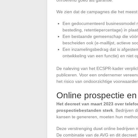
We zien dat de campagnes die het meest 
Een gedocumenteerd businessmodel met
besteding, retentiepercentage) in plaat
Een bestaande gemeenschap die vóór 
bescheiden ook (e-maillijst, actieve so
Een inzamelingsbedrag dat is afgeste
ontwikkeling van een functie) en niet 
De naleving van het ECSPR-kader verplich
publiceren. Voor een ondernemer vereenvo
het risico van ondoorzichtige voorwaarde
Online prospectie en
Het decreet van maart 2023 over telef
prospectiebestanden sterk
. Bedrijven d
kansen te genereren, moeten hun method
Deze verstrenging duwt online bedrijven 
De combinatie van de AVG en dit decreet 