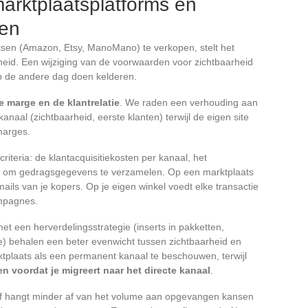
arktplaatsplatforms en
len
atsen (Amazon, Etsy, ManoMano) te verkopen, stelt het
jkheid. Een wijziging van de voorwaarden voor zichtbaarheid
p de andere dag doen kelderen.
 marge en de klantrelatie
. We raden een verhouding aan
kanaal (zichtbaarheid, eerste klanten) terwijl de eigen site
marges.
iteria: de klantacquisitiekosten per kanaal, het
id om gedragsgegevens te verzamelen. Op een marktplaats
ils van je kopers. Op je eigen winkel voedt elke transactie
mpagnes.
t een herverdelingsstrategie (inserts in pakketten,
te) behalen een beter evenwicht tussen zichtbaarheid en
ktplaats als een permanent kanaal te beschouwen, terwijl
n voordat je migreert naar het directe kanaal
.
jf hangt minder af van het volume aan opgevangen kansen