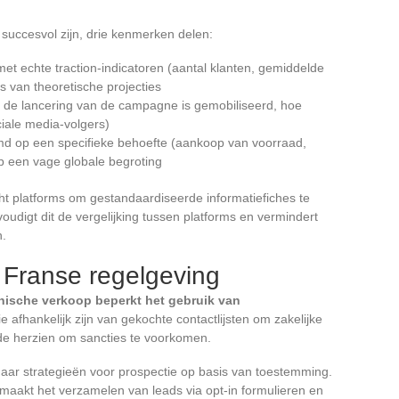
succesvol zijn, drie kenmerken delen:
 echte traction-indicatoren (aantal klanten, gemiddelde
s van theoretische projecties
de lancering van de campagne is gemobiliseerd, hoe
ciale media-volgers)
md op een specifieke behoefte (aankoop van voorraad,
op een vage globale begroting
t platforms om gestandaardiseerde informatiefiches te
udigt dit de vergelijking tussen platforms en vermindert
n.
 Franse regelgeving
onische verkoop beperkt het gebruik van
ie afhankelijk zijn van gekochte contactlijsten om zakelijke
e herzien om sancties te voorkomen.
naar strategieën voor prospectie op basis van toestemming.
maakt het verzamelen van leads via opt-in formulieren en