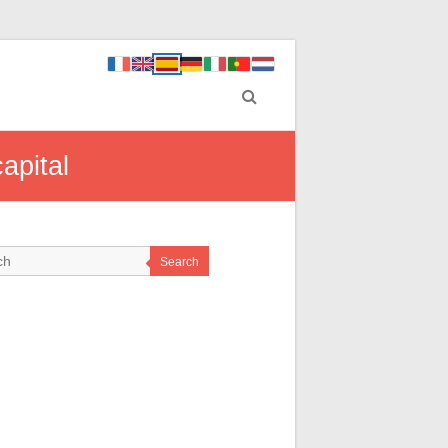
apital
Search