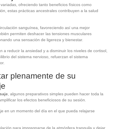
variadas, ofreciendo tanto beneficios físicos como
ción, estas prácticas ancestrales contribuyen a la salud
irculación sanguínea, favoreciendo así una mejor
ambién permiten deshacer las tensiones musculares
onando una sensación de ligereza y bienestar.
a reducir la ansiedad y a disminuir los niveles de cortisol,
librio del sistema nervioso, refuerzan el sistema
or.
tar plenamente de su
je
saje
, algunos preparativos simples pueden hacer toda la
mplificar los efectos beneficiosos de su sesión.
je en un momento del día en el que pueda relajarse
lación para impregnarse de la atmósfera tranquila y dejar