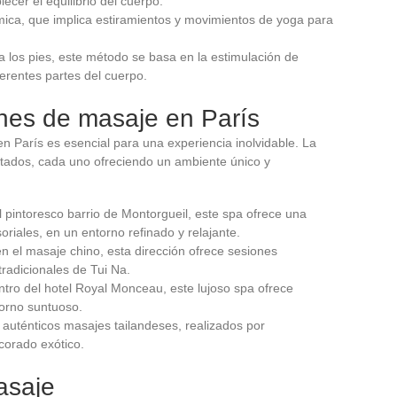
ecer el equilibrio del cuerpo.
ica, que implica estiramientos y movimientos de yoga para
 a los pies, este método se basa en la estimulación de
erentes partes del cuerpo.
ones de masaje en París
n París es esencial para una experiencia inolvidable. La
eputados, cada uno ofreciendo un ambiente único y
l pintoresco barrio de Montorgueil, este spa ofrece una
riales, en un entorno refinado y relajante.
en el masaje chino, esta dirección ofrece sesiones
tradicionales de Tui Na.
ntro del hotel Royal Monceau, este lujoso spa ofrece
torno suntuoso.
e auténticos masajes tailandeses, realizados por
corado exótico.
asaje