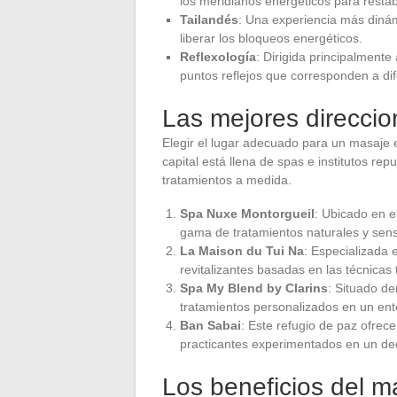
los meridianos energéticos para restabl
Tailandés
: Una experiencia más dinám
liberar los bloqueos energéticos.
Reflexología
: Dirigida principalmente
puntos reflejos que corresponden a dif
Las mejores direcci
Elegir el lugar adecuado para un masaje e
capital está llena de spas e institutos r
tratamientos a medida.
Spa Nuxe Montorgueil
: Ubicado en e
gama de tratamientos naturales y senso
La Maison du Tui Na
: Especializada 
revitalizantes basadas en las técnicas 
Spa My Blend by Clarins
: Situado de
tratamientos personalizados en un en
Ban Sabai
: Este refugio de paz ofrec
practicantes experimentados en un de
Los beneficios del m